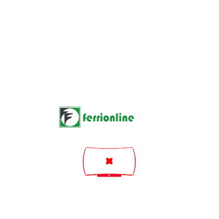
QUANTITY :

AGGIUNGI AL CARRELLO


1
Hurry Up Only
Items Leftelementi