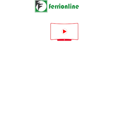










Kit Cablaggi Messa A
Cavo Connessione
Terra
Pannello MCZ
41451303600
24,00 €
24,00 €








CAVO FLAT
POWERTHERM - MCZ
ORIGINALE