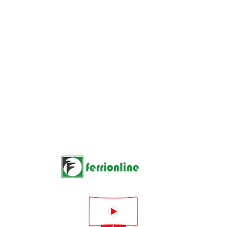
CALDAIE A PELLET
1 product

Rilevanza