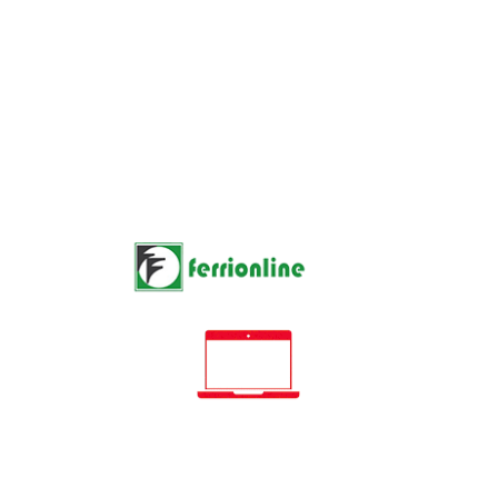








RESISTENZA CANDELETTA MCZ ORIGINALE LOGIKA 25
35 REFIL 41451304000
76,00 €